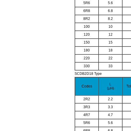
5R6
5.6
6R8
6.8
8R2
8.2
100
10
120
12
150
15
180
18
220
22
330
33
SCDB2D18 Type
L
Codes
To
(μH)
2R2
2.2
3R3
3.3
4R7
4.7
5R6
5.6
6R8
6.8