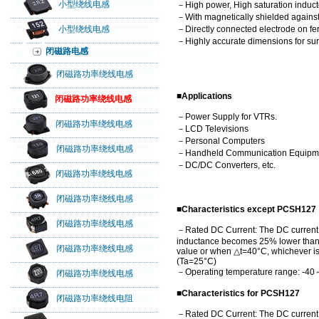
小型绕线电感
－High power, High saturation induct
－With magnetically shielded against
小型绕线电感
－Directly connected electrode on fer
－Highly accurate dimensions for su
闭磁路电感
闭磁路功率绕线电感
■Applications
闭磁路功率绕线电感
－Power Supply for VTRs.
闭磁路功率绕线电感
－LCD Televisions
－Personal Computers
闭磁路功率绕线电感
－Handheld Communication Equipm
－DC/DC Converters, etc.
闭磁路功率绕线电感
闭磁路功率绕线电感
■Characteristics except PCSH127
闭磁路功率绕线电感
－Rated DC Current: The DC current 
inductance becomes 25% lower than it
闭磁路功率绕线电感
value or when △t=40°C, whichever is
(Ta=25°C)
－Operating temperature range: -4
闭磁路功率绕线电感
■Characteristics for PCSH127
闭磁路功率绕线电阻
－Rated DC Current: The DC current 