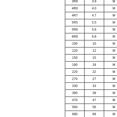
3R9
3.9
M
4R0
4.0
M
4R7
4.7
M
5R5
5.5
M
5R6
5.6
M
6R8
6.8
M
100
10
M
120
12
M
150
15
M
180
18
M
220
22
M
270
27
M
330
33
M
390
39
M
470
47
M
560
56
M
680
68
M