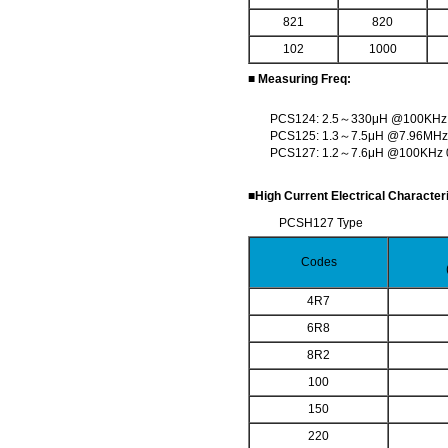
821
820
102
1000
■ Measuring Freq:
PCS124: 2.5～330μH @100KHz 
PCS125: 1.3～7.5μH @7.96MHz
PCS127: 1.2～7.6μH @100KHz 
■High Current Electrical Character
PCSH127 Type
Codes
4R7
6R8
8R2
100
150
220