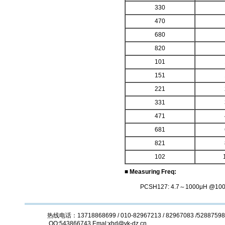
330
470
680
820
101
151
221
331
471
681
821
102
■ Measuring Freq:
PCSH127: 4.7～1000μH @100
热线电话：13718868699 / 010-82967213 / 82967083 /5288759
QQ:543866743 Emal:xhd@vk-dz.cn