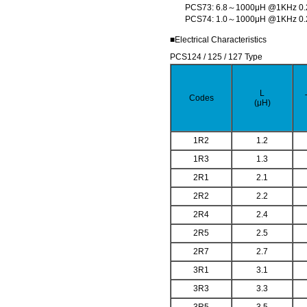
PCS73: 6.8～1000μH @1KHz 0.
PCS74: 1.0～1000μH @1KHz 0.
■Electrical Characteristics
PCS124 / 125 / 127 Type
L
Codes
(μH)
1R2
1.2
1R3
1.3
2R1
2.1
2R2
2.2
2R4
2.4
2R5
2.5
2R7
2.7
3R1
3.1
3R3
3.3