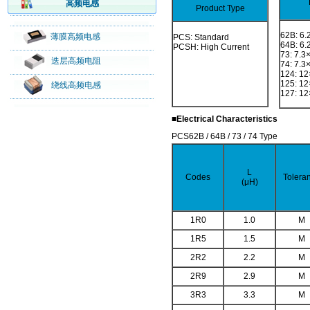
高频电感
Product Type
62B: 6.
薄膜高频电感
PCS: Standard
64B: 6.
PCSH: High Current
73: 7.3
迭层高频电阻
74: 7.3
124: 12
125: 12
绕线高频电感
127: 12
■Electrical Characteristics
PCS62B / 64B / 73 / 74 Type
L
Codes
Tolera
(μH)
1R0
1.0
M
1R5
1.5
M
2R2
2.2
M
2R9
2.9
M
3R3
3.3
M