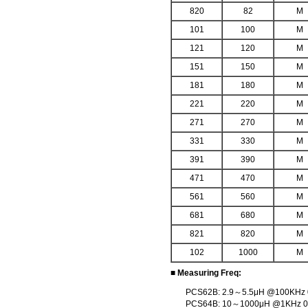
820
82
M
101
100
M
121
120
M
151
150
M
181
180
M
221
220
M
271
270
M
331
330
M
391
390
M
471
470
M
561
560
M
681
680
M
821
820
M
102
1000
M
■ Measuring Freq:
PCS62B: 2.9～5.5μH @100KHz 
PCS64B: 10～1000μH @1KHz 0